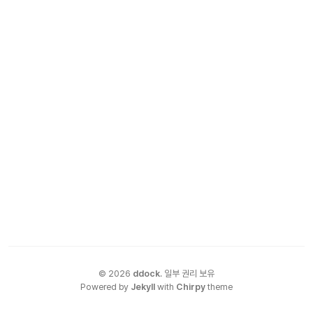
©
2026
ddock
.
일부 권리 보유
Powered by
Jekyll
with
Chirpy
theme