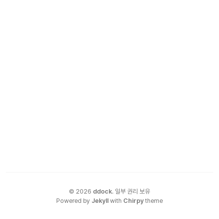
©
2026
ddock
.
일부 권리 보유
Powered by
Jekyll
with
Chirpy
theme