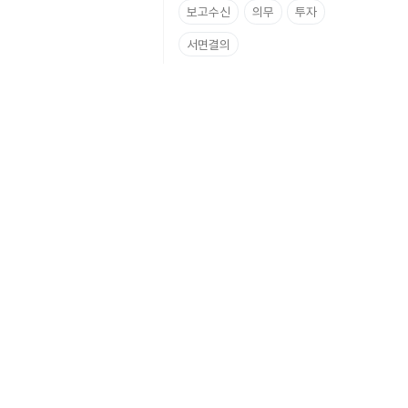
보고수신
의무
투자
서면결의