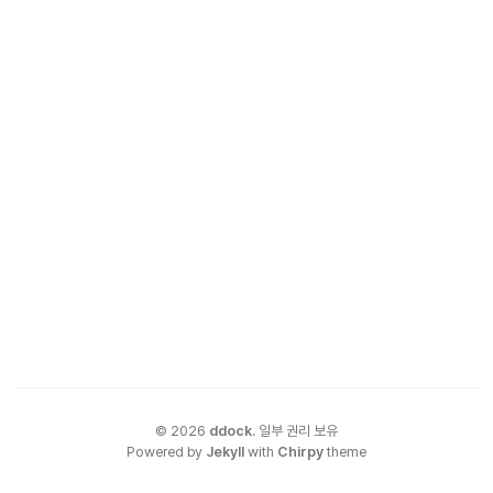
©
2026
ddock
.
일부 권리 보유
Powered by
Jekyll
with
Chirpy
theme