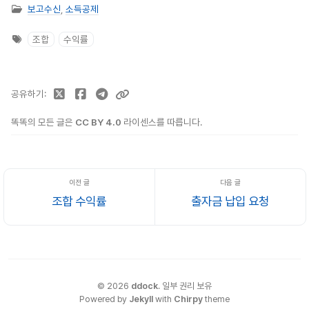
보고수신
,
소득공제
조합
수익률
공유하기
똑똑의 모든 글은
CC BY 4.0
라이센스를 따릅니다.
조합 수익률
출자금 납입 요청
©
2026
ddock
.
일부 권리 보유
Powered by
Jekyll
with
Chirpy
theme