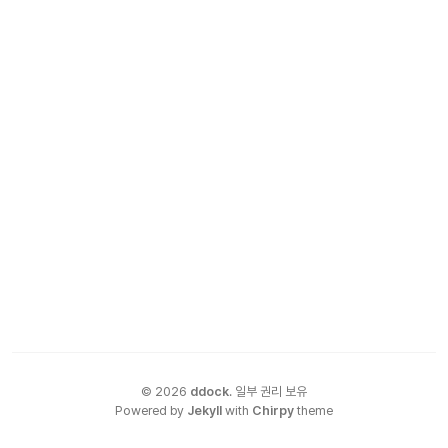
©
2026
ddock
.
일부 권리 보유
Powered by
Jekyll
with
Chirpy
theme