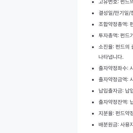
고유번호: 펀드
결성일/만기일/청
조합약정총액: 
투자총액: 펀드가
소진율: 펀드의
나타냅니다.
출자약정좌수: 
출자약정금액: 
납입출자금: 납
출자약정잔액: 
지분율: 펀드약
배분원금: 사용