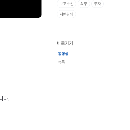
보고수신
의무
투자
서면결의
바로가기
동영상
목록
제공 항목
니다.