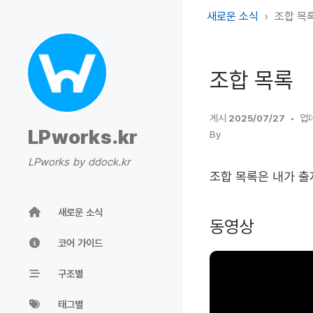
새로운 소식
조합 목
조합 목록
게시
2025/07/27
업
LPworks.kr
By
LPworks by ddock.kr
조합 목록은 내가 출
새로운 소식
동영상
코어 가이드
구조별
태그별