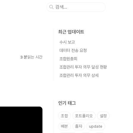
최근 업데이트
수시 보고
데이터 전송 요청
3 분
읽는 시간
조합원총회
조합관리 투자 의무 달성 현황
조합관리 투자 의무 상세
인기 태그
조합
포트폴리오
설정
배분
출자
update