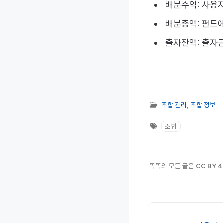
배분수익: 사용
배분총액: 펀드
출자잔액: 출자
조합 관리
,
조합 정보
조합
똑똑의 모든 글은
CC BY 4